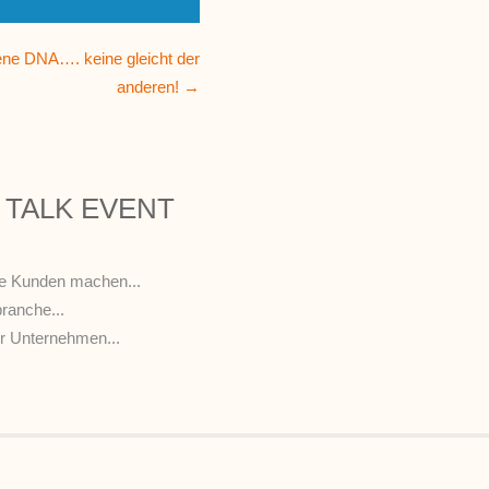
gene DNA…. keine gleicht der
anderen! →
’S TALK EVENT
ne Kunden machen...
branche...
r Unternehmen...